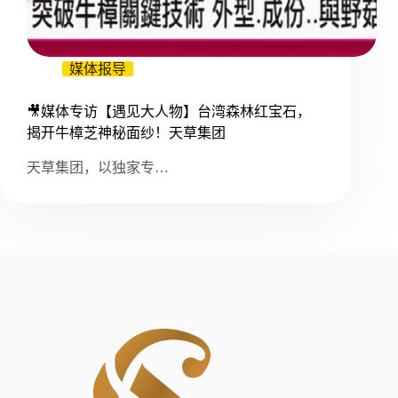
媒体报导
🎥媒体专访【遇见大人物】台湾森林红宝石，
揭开牛樟芝神秘面纱！天草集团
天草集团，以独家专…