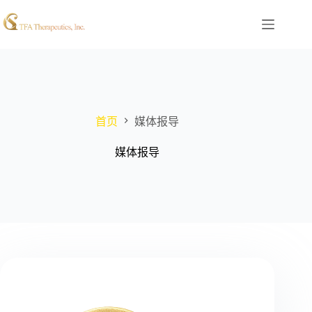
首页
媒体报导
媒体报导