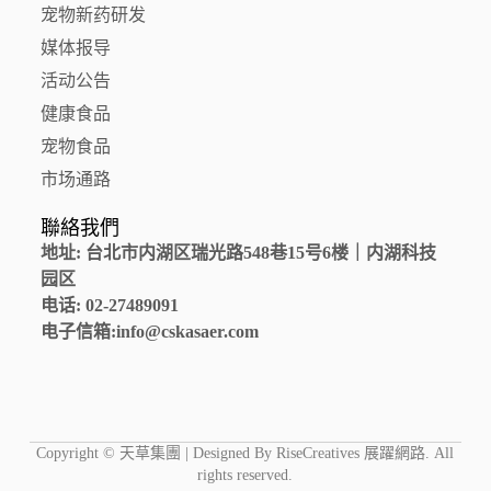
宠物新药研发
媒体报导
活动公告
健康食品
宠物食品
市场通路
聯絡我們
地址
:
台北市内湖区瑞光路
548
巷
15
号
6
楼｜内湖科技
园区
电话
: 02-27489091
电子信箱
:info@cskasaer.com
Copyright © 天草集團 | Designed By
RiseCreatives 展躍網路
. All
rights reserved.