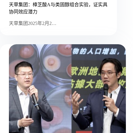
天草集团：樟芝酸A与类固醇组合实验，证实具
协同效应潜力
天草集团2025年2月2…