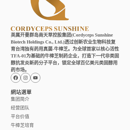
英属开曼群岛商天草控股集团(Cordyceps Sunshine
Biotech Holdings Co., Ltd.)透过创新农业生物科技复
育台湾独有药用真菌-牛樟芝。为全球首家以核心活性
TFA-01为基础的牛樟芝制药企业，打造下一代非类固
醇抗发炎新药分子平台，锁定全球百亿美元类固醇用
药市场。
網站選單
集团简介
经营团队
平台价值
牛樟芝培育