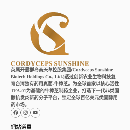
英属开曼群岛商天草控股集团(Cordyceps Sunshine
Biotech Holdings Co., Ltd.)透过创新农业生物科技复
育台湾独有药用真菌-牛樟芝。为全球首家以核心活性
TFA-01为基础的牛樟芝制药企业，打造下一代非类固
醇抗发炎新药分子平台，锁定全球百亿美元类固醇用
药市场。
網站選單