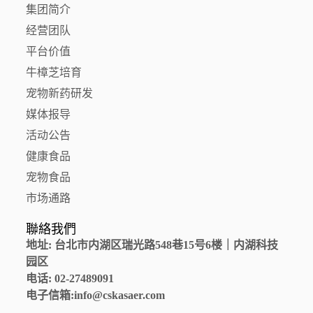
集团简介
经营团队
平台价值
牛樟芝培育
宠物新药研发
媒体报导
活动公告
健康食品
宠物食品
市场通路
聯絡我們
地址
:
台北市内湖区瑞光路
548
巷
15
号
6
楼｜内湖科技
园区
电话
: 02-27489091
电子信箱
:info@cskasaer.com