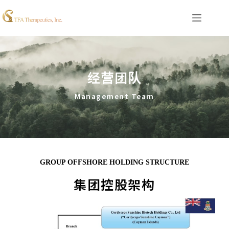
经营团队
Management Team
GROUP OFFSHORE HOLDING STRUCTURE
集团控股架构