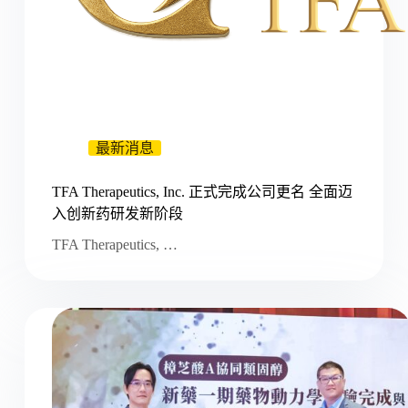
最新消息
TFA Therapeutics, Inc. 正式完成公司更名 全面迈
入创新药研发新阶段
TFA Therapeutics, …