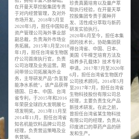
验，拥有丰富人脉基础。
珍贵真菌培育以及量产萃
在开曼天草控股集团专责
取执行经验，在开曼天草
于对内经营管理，及对外
控股集团专责于菌种开
市场开发。2018年5月至
发、活性成分萃取与新药
2020年5月，担任中国知名
研发实验执行。
资产管理公司海外事业部
2020年6月至今，担任本集
副总裁，负责海外市场业
团的技术长，协助集团获
务拓展。2015年1月至2018
得台湾省、中国、日本、
年1月，担任台湾省生物医
美国《牛樟芝培育方法及
疗公司首席执行官，负责
培养多孔载体》技术专利
公司治理及业务运营。期
申请。2017年7月至2020年
间带领公司拓展海外业
6月，担任台湾省生物医疗
务，主导研发产品“负氢智
公司技术顾问。2014年5月
能净水系统”，该产品获得
至2017年7月，担任台湾省
德国、日本、中国、台湾
生物科技股份有限公司总
省专利，于2015年和2016
经理，主要负责生化产品
年荣获全球四大发明展七
新技术研发。在此之前，
项发明奖。2013年11月至
曾担任台湾省某生物科技
2014年11月，担任台湾省
有限公司的经理，负责从
知名机能饮料品牌公司总
印度进口的草药产品的研
经理，负责营运策略及业
发和生产。
务营销。