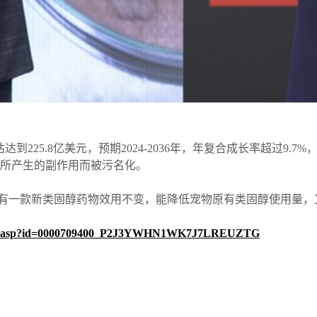
市场预估达到225.8亿美元，预期2024-2036年，年复合成长率超过
所产生的副作用而被污名化。
有一款新类固醇药物效用不变，能降低宠物原有类固醇使用量，
shwnws.asp?id=0000709400_P2J3YWHN1WK7J7LREUZTG