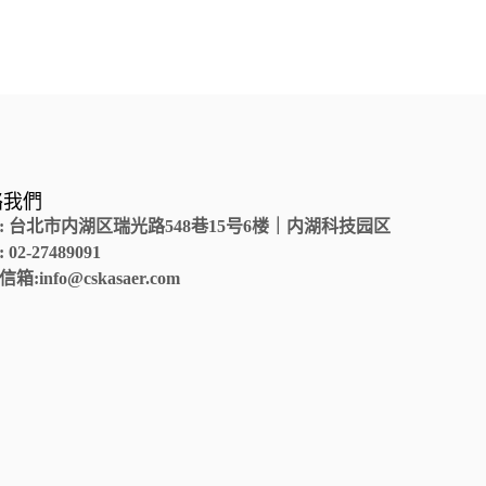
絡我們
:
台北市内湖区瑞光路
548
巷
15
号
6
楼｜内湖科技园区
: 02-27489091
信箱
:info@cskasaer.com