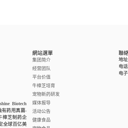
網站選單
聯
地址
集团简介
电话
经营团队
电子
平台价值
牛樟芝培育
宠物新药研发
媒体报导
e Biotech
台湾独有药用真菌-
活动公告
的牛樟芝制药企
健康食品
定全球百亿美