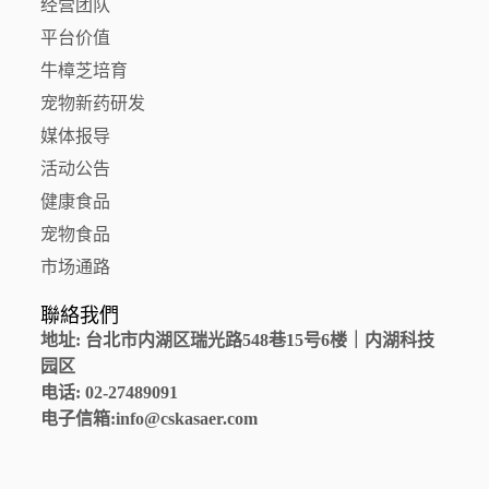
经营团队
平台价值
牛樟芝培育
宠物新药研发
媒体报导
活动公告
健康食品
宠物食品
市场通路
聯絡我們
地址
:
台北市内湖区瑞光路
548
巷
15
号
6
楼｜内湖科技
园区
电话
: 02-27489091
电子信箱
:info@cskasaer.com