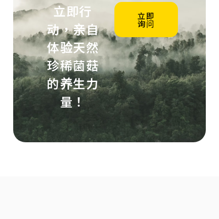
立即行
立即
询问
动，亲自
体验天然
珍稀菌菇
的养生力
量！