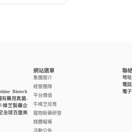
網站選單
聯
地址
集團簡介
電話
經營團隊
e Biotech
電子
平台價值
台灣獨有藥用真菌-
牛樟芝培育
的牛樟芝製藥企
定全球百億美
寵物新藥研發
媒體報導
活動公告