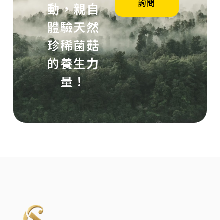
詢問
動，親自
體驗天然
珍稀菌菇
的養生力
量！