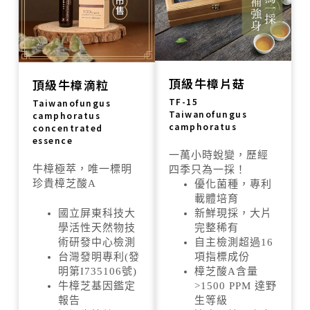
頂級牛樟片菇
頂級牛樟滴粒
TF-15
Taiwanofungus
Taiwanofungus
camphoratus
camphoratus
concentrated
essence
一萬小時蛻變，歷經
牛樟極萃，唯一標明
四季只為一採！
珍貴樟芝酸A
優化菌種，專利
載體培育
國立屏東科技大
新鮮現採，大片
學活性天然物技
完整稀有
術研發中心檢測
自主檢測超過16
台灣發明專利(發
項指標成份
明第I735106號)
樟芝酸A含量
牛樟芝基因鑑定
>1500 PPM 達野
報告
生等級