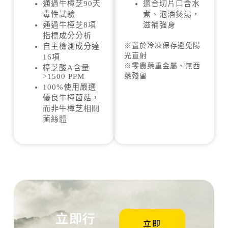
通過牛樟芝90天
適合切片口含水
毒性試驗
煮、泡酒煲湯，
通過牛樟芝8項
滋補強身
指標成分分析
※置於冷凍保存避免陽
自主檢測成分達
光直射
16項
※零農藥重金屬、無西
樟芝酸A含量
>1500 PPM
藥殘留
100%使用嚴選
優良牛樟菌菇，
而非牛樟芝相關
菌絲體
立即行
立即